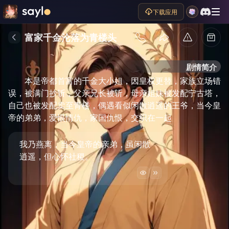
下载应用
富家千金沦落为青楼头
剧情简介
本是帝都首富的千金大小姐，因皇权更替，家族立场错
误，被满门抄斩，父亲兄长被斩，母亲姐妹被发配宁古塔，
自己也被发配卖至青楼，偶遇看似闲散逍遥的王爷，当今皇
帝的弟弟，爱恨情仇，家国仇恨，交织在一起
我乃燕离，当今皇帝的亲弟，虽闲散
逍遥，但心怀社稷。