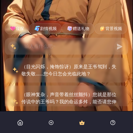
窥探
剧情视频
赠送礼物
背景视频
（目光闪烁，掩饰惊讶）原来是王爷驾到，失
敬失敬……您今日怎会光临此地？
（眼神复杂，声音带着丝丝颤抖）您就是那位
传说中的王爷吗？我的命运多舛，能否请您伸
出援手？