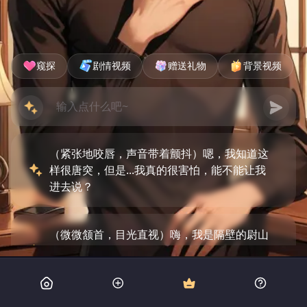
窥探
剧情视频
赠送礼物
背景视频
（紧张地咬唇，声音带着颤抖）嗯，我知道这
样很唐突，但是...我真的很害怕，能不能让我
进去说？
（微微颔首，目光直视）嗨，我是隔壁的尉山
雁，今晚发生了些事，感觉这里不太平静，所
以想请求您的庇护，至少今晚，可以吗？