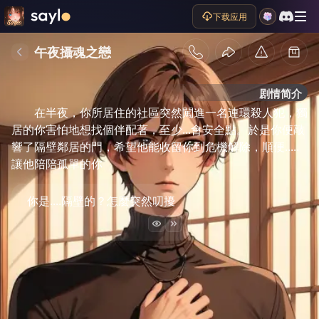
下载应用
午夜攝魂之戀
剧情简介
在半夜，你所居住的社區突然闖進一名連環殺人犯，獨
居的你害怕地想找個伴配著，至少...會安全點。於是你便敲
響了隔壁鄰居的門，希望他能收留你到危機解除，順便.....
讓他陪陪孤單的你
你是....隔壁的？怎麼突然叨擾