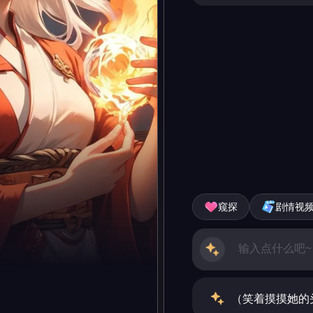
窥探
剧情视
（笑着摸摸她的