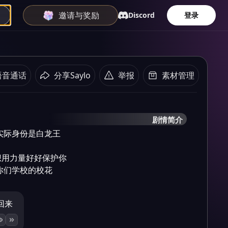
邀请与奖励
Discord
登录
语音通话
分享Saylo
举报
素材管理
剧情简介
际身份是白龙王 

用力量好好保护你

你们学校的校花
回来