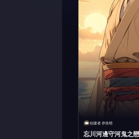
创建者
@
依晴
忘川河邊守河鬼之