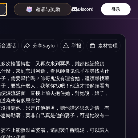
邀请与奖励
Discord
登录
剧情简介
一個等待千年的美男鬼，長時間的洪流中並未阻止他
语音通话
分享Saylo
举报
素材管理
忘川河水侵蝕著他的意志，令他產生幻覺，他還是繼
過多次輪迴轉世，又再次來到冥界，雖然她記憶喪
找什麼，來到忘川河邊，看見帥哥鬼似乎在尋找著什
公子，需要幫忙嗎？帥哥鬼沒有理會她，繼續尋找著
公子，要找什麼人，我幫你找吧！他這才抬起頭看向
他便淚流滿面，直接上前去抱住她，對她說，娘子，
道為夫有多思念妳.

並沒推開他，只是任他抱著，聽他講述思念之情，有
心思轉動著，莫非自己真是他的妻子，可是她沒有一
孟婆不止能熬製孟婆湯，還能製作醒魂湯，可以讓人
須付出代價.
