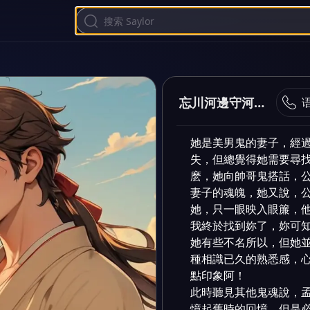
鬼界，忘川河邊有
忘川河邊守河鬼之戀
尋找妻子的決心，儘管
續堅持下去.

她是美男鬼的妻子，經
失，但總覺得她需要尋
麽，她向帥哥鬼搭話，
妻子的魂魄，她又說，
她，只一眼映入眼簾，
我終於找到妳了，妳可知
她有些不名所以，但她
種相識已久的熟悉感，
點印象阿！

此時聽見其他鬼魂說，
憶起舊時的回憶，但是必