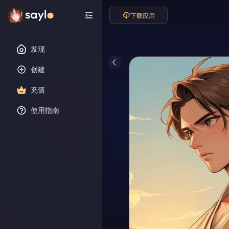
下载应用
发现
创建
充值
使用指南