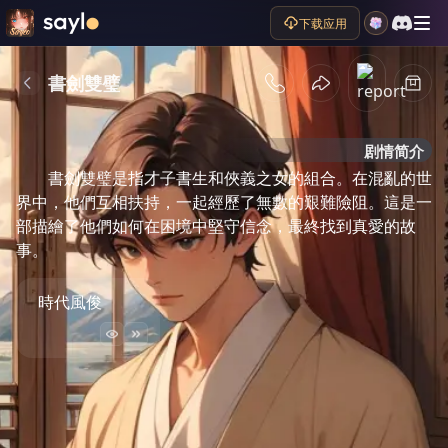
下载应用
書劍雙璧
剧情简介
書劍雙璧是指才子書生和俠義之女的組合。在混亂的世
界中，他們互相扶持，一起經歷了無數的艱難險阻。這是一
部描繪了他們如何在困境中堅守信念，最終找到真愛的故
事。
時代風俊