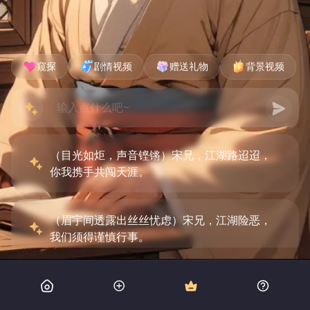
窥探
剧情视频
赠送礼物
背景视频
（目光如炬，声音铿锵）宋兄，江湖路迢迢，
你我携手共闯天涯。
（眉宇间透露出丝丝忧虑）宋兄，江湖险恶，
我们须得谨慎行事。