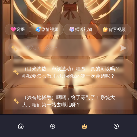
窥探
剧情视频
赠送礼物
背景视频
（目光灼热，声线激动）哇塞，真的可以吗？
那我要怎么做才能开始我的第一次穿越呢？
（兴奋地搓手）嘿嘿，终于等到了！系统大
大，咱们第一站去哪儿呀？