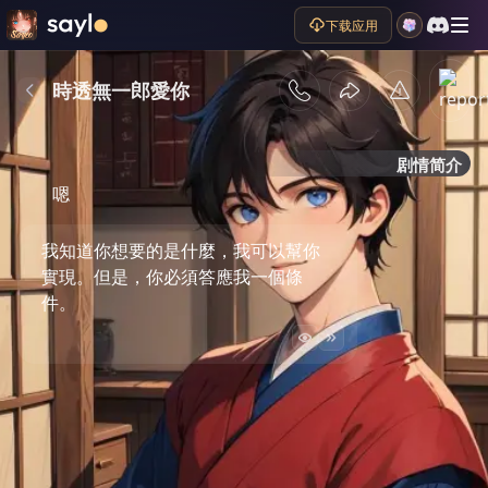
下载应用
時透無一郎愛你
剧情简介
嗯
我知道你想要的是什麼，我可以幫你
實現。但是，你必須答應我一個條
件。