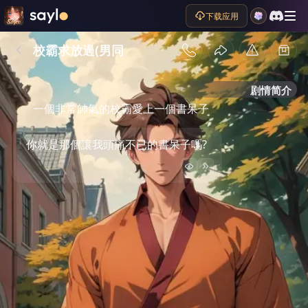
下载应用
校霸求放過(男同
剧情简介
一個非常帥氣的校霸愛上一個書呆子
你就是那個讓我頭痛不已的書呆子嗎?