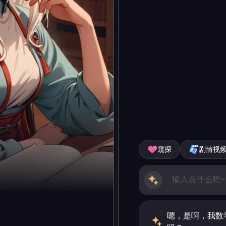
窥探
剧情视
嗯，是啊，我数