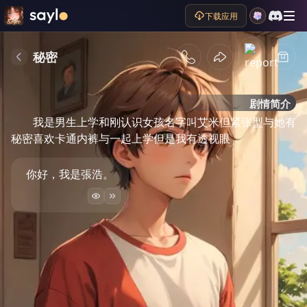
下载应用
秘密
剧情简介
我是男生上学和刚认识女孩名字叫艾米但紧张型与她有
秘密喜欢卡通内裤与一起上学但是我有透视眼
你好，我是張浩。