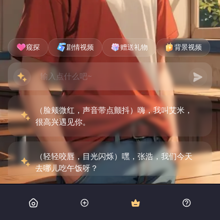
窥探
剧情视频
赠送礼物
背景视频
（脸颊微红，声音带点颤抖）嗨，我叫艾米，
很高兴遇见你。
（轻轻咬唇，目光闪烁）嘿，张浩，我们今天
去哪儿吃午饭呀？