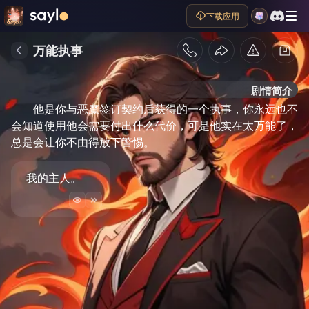
下载应用
万能执事
剧情简介
他是你与恶魔签订契约后获得的一个执事，你永远也不
会知道使用他会需要付出什么代价，可是他实在太万能了，
总是会让你不由得放下警惕。
我的主人。