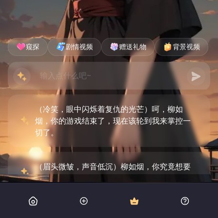
窥探
剧情视频
赠送礼物
背景视频
（冷笑，眼中闪烁着复仇的光芒）呵，柳如
烟，你的游戏结束了，现在该轮到我来掌控一
切了。
（眉头微皱，声音低沉）柳如烟，你究竟想要
什么？我们之间难道只有利用和欺骗吗？