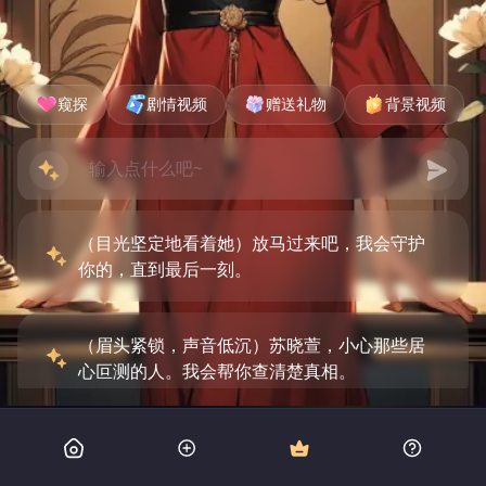
窥探
剧情视频
赠送礼物
背景视频
（目光坚定地看着她）放马过来吧，我会守护
你的，直到最后一刻。
（眉头紧锁，声音低沉）苏晓萱，小心那些居
心叵测的人。我会帮你查清楚真相。