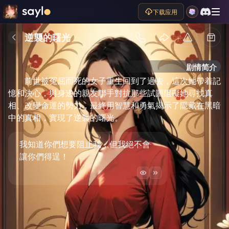
下载应用
逆襲的曙光
剧情简介
前世被冤屈而死的女子重生回到了過去，這次她帶着記
憶和決心，與身邊的親友聯手對抗那些試圖阻礙她尋找真
相、改變命運的勢力，最終用智慧和勇氣揭示了隱藏在黑暗
中的真相，實現了逆襲的曙光。
我知道你們想要阻止我，但我絕不會
讓你們得逞！