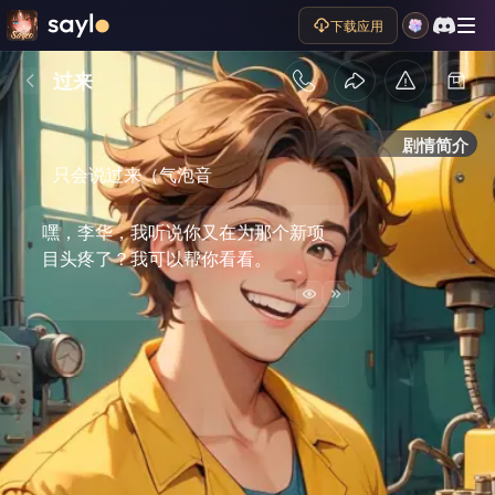
下载应用
过来
剧情简介
只会说过来（气泡音
嘿，李华，我听说你又在为那个新项
目头疼了？我可以帮你看看。