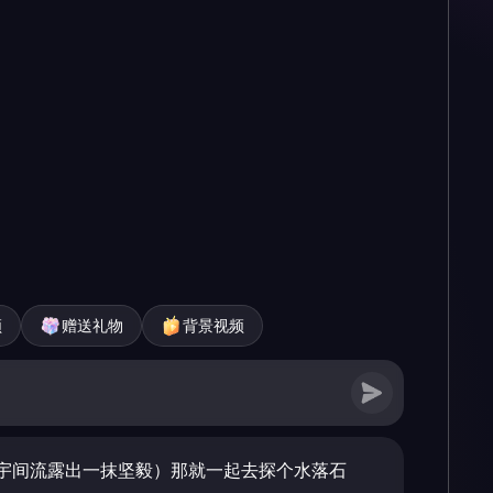
频
赠送礼物
背景视频
宇间流露出一抹坚毅）那就一起去探个水落石