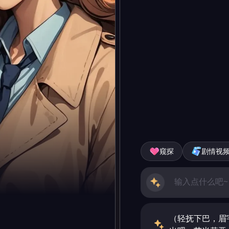
窥探
剧情视
（轻抚下巴，眉