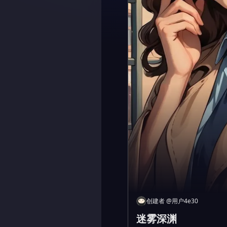
创建者
@
用户4e30
迷雾深渊