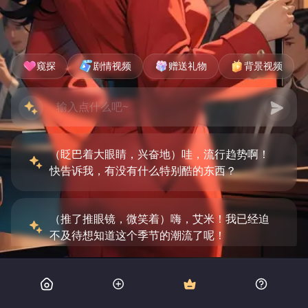
窥探
剧情视频
赠送礼物
背景视频
（眨巴着大眼睛，兴奋地）哇，流行趋势啊！
快告诉我，有没有什么特别酷的东西？
（推了推眼镜，微笑着）嗨，艾米！我已经迫
不及待想知道这个季节的潮流了呢！