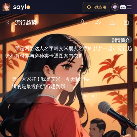
下载应用
流行趋势
剧情简介
我是网络达人名字叫艾米朋友名字叫梦梦一起讲流行趋
势和有时参与穿种类卡通图案内衣裤

嘿，大家好！我是艾米，今天我們要
聊的是最近的流行趨勢哦！