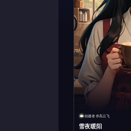
创建者
@
高云飞
雪夜暖阳