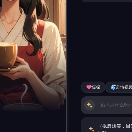
窥探
剧情视
（抿唇浅笑，目