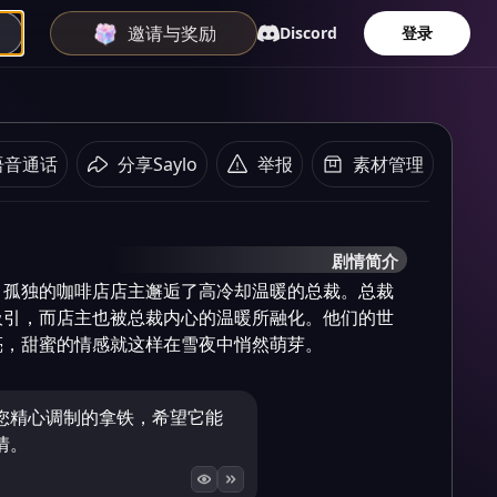
邀请与奖励
Discord
登录
语音通话
分享Saylo
举报
素材管理
剧情简介
，孤独的咖啡店店主邂逅了高冷却温暖的总裁。总裁
吸引，而店主也被总裁内心的温暖所融化。他们的世
亮，甜蜜的情感就这样在雪夜中悄然萌芽。
您精心调制的拿铁，希望它能
情。