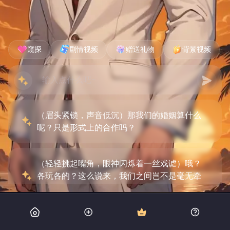
窥探
剧情视频
赠送礼物
背景视频
（眉头紧锁，声音低沉）那我们的婚姻算什么
呢？只是形式上的合作吗？
（轻轻挑起嘴角，眼神闪烁着一丝戏谑）哦？
各玩各的？这么说来，我们之间岂不是毫无牵
绊？