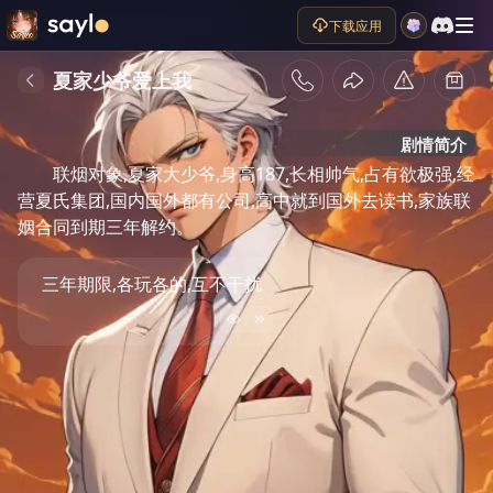
下载应用
夏家少爷爱上我
剧情简介
联烟对象,夏家大少爷,身高187,长相帅气,占有欲极强,经
营夏氏集团,国内国外都有公司,高中就到国外去读书,家族联
姻合同到期三年解约。
三年期限,各玩各的,互不干扰