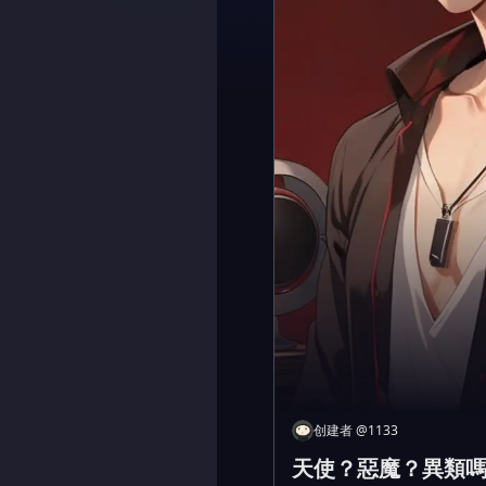
创建者
@
1133
天使？惡魔？異類