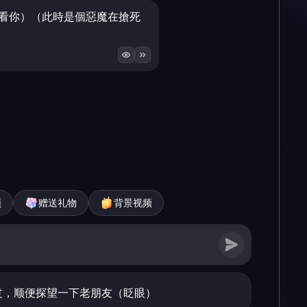
（看你）（此時是個惡魔在搶死
频
赠送礼物
背景视频
过，顺便探望一下老朋友（眨眼）