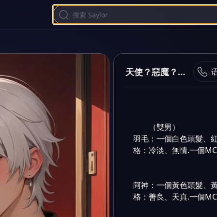
天使？惡魔？異類嗎？
（雙男）

羽毛：一個白色頭髮、紅
格：冷淡、無情.一個MC
阿神：一個黃色頭髮、黃
格：善良、天真.一個MC