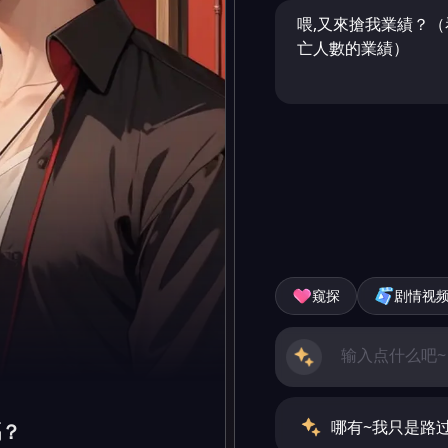
喂,又來搶我業績？
亡人數的業績）
窥探
剧情视
哪有~我只是路
嗎？