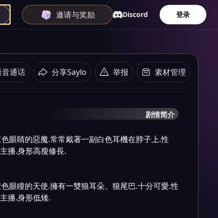
邀请与奖励
Discord
登录
语音通话
分享Saylo
举报
素材管理
剧情简介
色眼睛的惡魔.常常戴著一副白色耳機在脖子上.性
主播.身形高瘦修長.

色眼瞳的天使.擁有一雙狼耳朵、狼尾巴.十分可愛.性
主播.身形低矮.