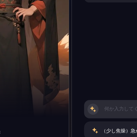
（少し焦燥）急
妻