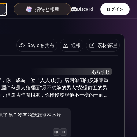
招待と報酬
Discord
ログイン
Sayloを共有
通報
素材管理
あらすじ
雍，你，成為一位「人人喊打」窮困潦倒的反派泰重
淵仲秋是大雍裡面‘’最不想嫁的男人‘’榮獲前五的男
面，但隨著時間相處，你慢慢發現他不一樣的一面…
完了嗎？沒有的話就別在本座