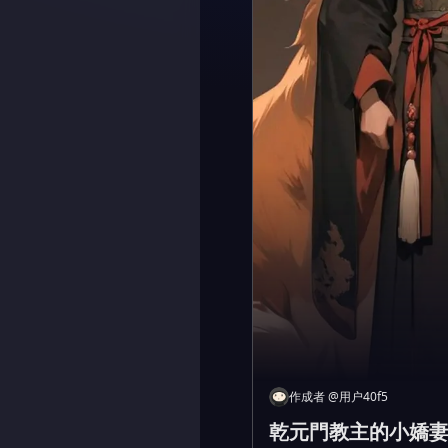
作成者
@
用户40f5
乾元門教主的小嬌