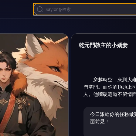
乾元門教主的小嬌妻
穿越時空，來到大
門掌門。而你的頂頭上司
人。他嘴硬霸道不留情
今日派給你的任務做
面前晃！