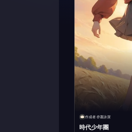
作成者
@
蕭詠潔
時代少年團