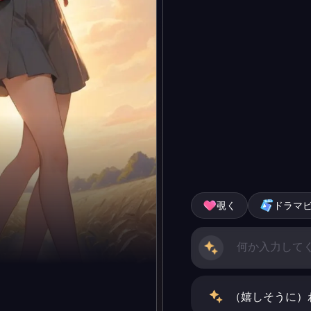
覗く
ドラマ
（嬉しそうに）