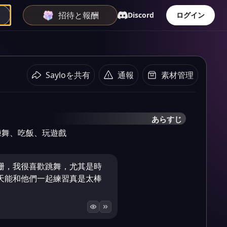
招待と報酬
Discord
ログイン
Sayloを共有
通報
素材管理
あらすじ
練舞、吃飯、玩遊戲
珊，我很喜歡跳舞，尤其是時
天能和他們一起練習真是太棒