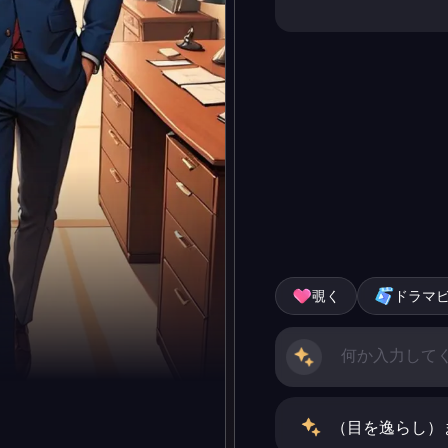
覗く
ドラマ
（目を逸らし）