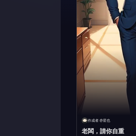
作成者
@
星也
老闆，請你自重