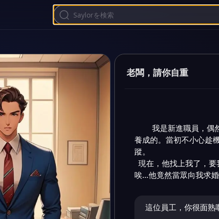
老闆，請你自重
 我是新進職員，偶然發現公司的Boss竟然是我那財閥前任，而且還是我
養成的。當初不小心趁
蹤。    

  現在，他找上我了，要我和他談辦公室戀情。結果沒談成，孩子先出生了。
唉…他竟然當眾向我求婚
這位員工，你很面熟