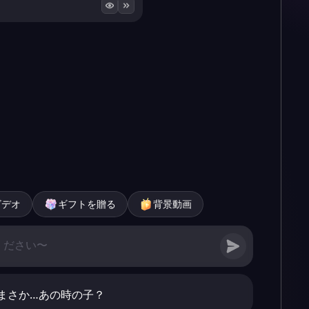
ビデオ
ギフトを贈る
背景動画
まさか…あの時の子？