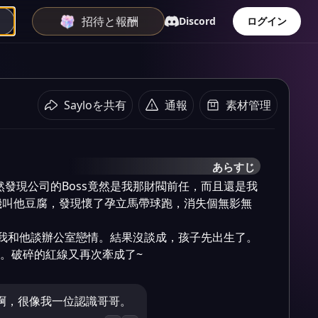
招待と報酬
Discord
ログイン
Sayloを共有
通報
素材管理
あらすじ
機叫他豆腐，發現懷了孕立馬帶球跑，消失個無影無
。破碎的紅線又再次牽成了~
啊，很像我一位認識哥哥。