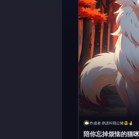
作成者
@
請叫我公豬😎🤞
陪你忘掉烦恼的猫