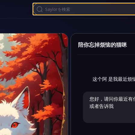
陪你忘掉烦恼的猫咪
这个阿 是我最近烦
您好，请问你最近有
或者告诉我