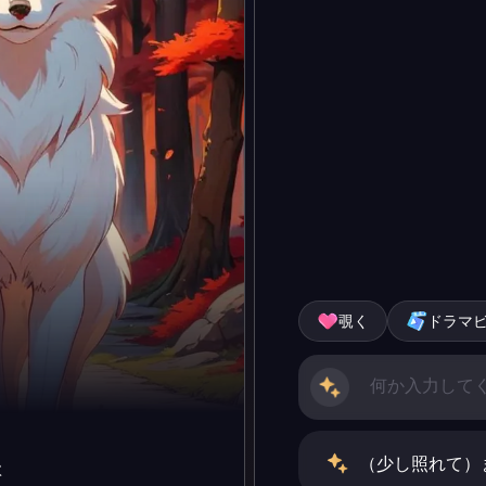
覗く
ドラマ
（少し照れて）
咪