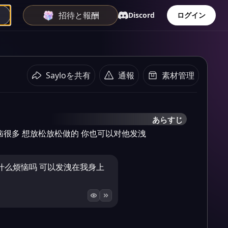
招待と報酬
Discord
ログイン
Sayloを共有
通報
素材管理
あらすじ
恼很多 想放松放松做的 你也可以对他发洩
什么烦恼吗 可以发洩在我身上