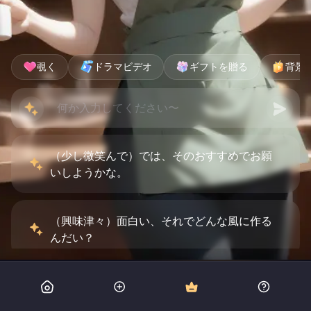
覗く
ドラマビデオ
ギフトを贈る
背景
（少し微笑んで）では、そのおすすめでお願
いしようかな。
（興味津々）面白い、それでどんな風に作る
んだい？