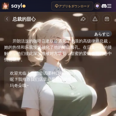
アプリをダウンロード
总裁的甜心
あらすじ
开朗活泼的咖啡店老板娘遇见了冷漠的高级律师总裁，
她的热情和乐观慢慢融化了他的冰山脸孔。在日复一日的接
触中，他们彼此深深地被对方吸引，甜蜜的爱情在他们心中
悄然萌芽。
欢迎光临！您想尝试哪种口味的咖啡
呢？我推荐我们店里最受欢迎的焦糖
玛奇朵哦~