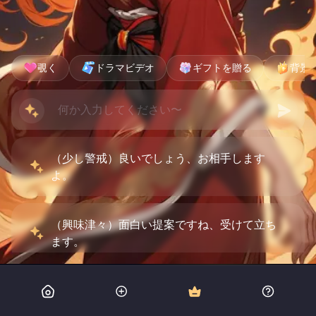
覗く
ドラマビデオ
ギフトを贈る
背景
（少し警戒）良いでしょう、お相手します
よ。
（興味津々）面白い提案ですね、受けて立ち
ます。