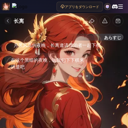
アプリをダウンロード
长离
あらすじ
月黑风高的夜晚，长离邀请漂泊者一起下棋
在这个黑暗的夜晚，让我们下下棋来
消遣吧