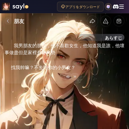
アプリをダウンロード
朋友
あらすじ
我男朋友的朋友，他不喜歡女生，他知道我是誰，他壞
事做盡但是家裡有權有勢
找我幹嘛？不去陪你的小男友？