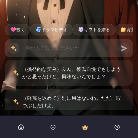
覗く
ドラマビデオ
ギフトを贈る
背景
（挑発的な笑み）ふん、彼氏自慢でもしよう
かと思ったけど、興味ないんでしょ？
（軽蔑を込めて）別に用はないわ。ただ、暇
つぶしだけよ。