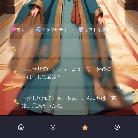
覗く
ドラマビデオ
ギフトを贈る
背景
（ニヤリ笑い）ふっ、ようこそ、お姫様。今
日は何して遊ぶ？
（少し照れて）あ、あぁ、こんにちは、克
洛。元気そうだね。