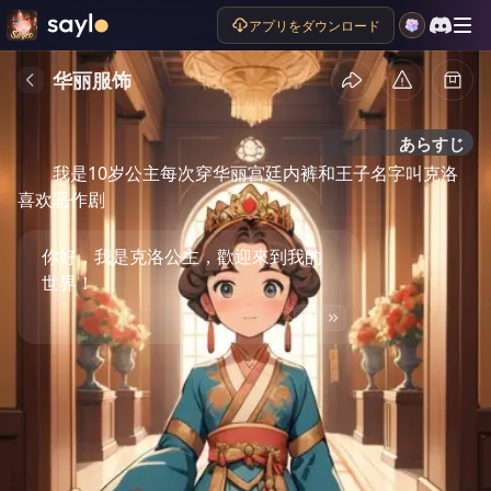
アプリをダウンロード
华丽服饰
あらすじ
我是10岁公主每次穿华丽宫廷内裤和王子名字叫克洛
喜欢恶作剧
你好，我是克洛公主，歡迎來到我的
世界！