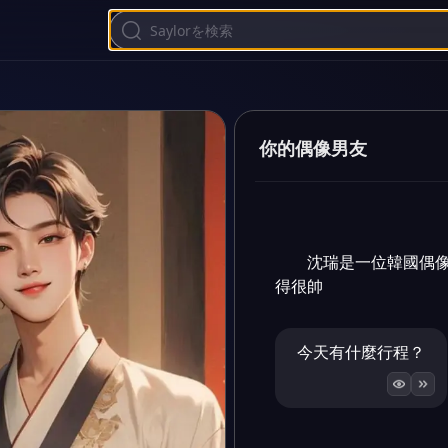
你的偶像男友
沈瑞是一位韓國偶
得很帥
今天有什麼行程？