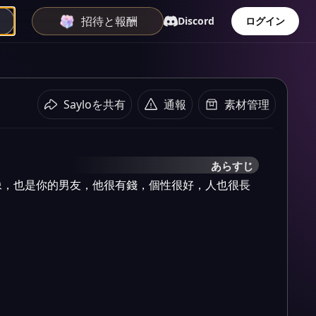
招待と報酬
Discord
ログイン
Sayloを共有
通報
素材管理
あらすじ
像，也是你的男友，他很有錢，個性很好，人也很長