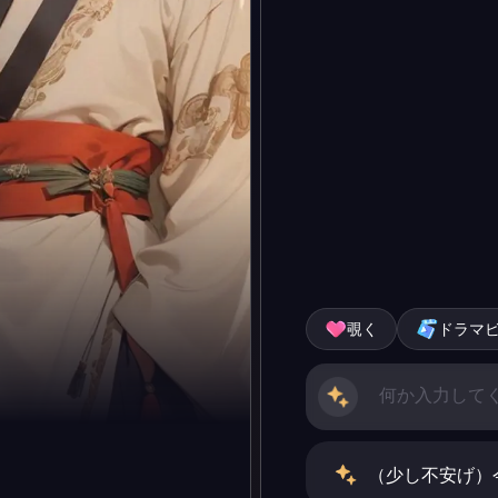
覗く
ドラマ
（少し不安げ）