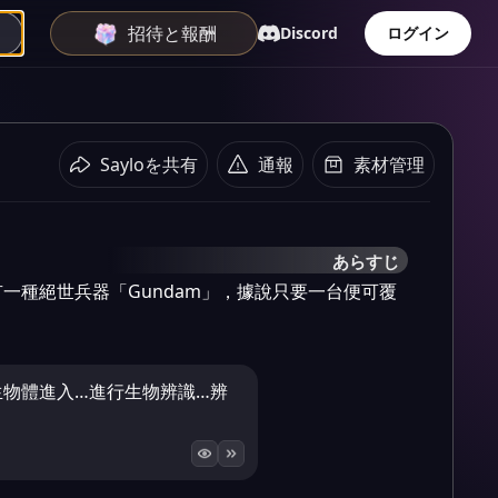
招待と報酬
Discord
ログイン
Sayloを共有
通報
素材管理
あらすじ
一種絕世兵器「Gundam」，據說只要一台便可覆
生物體進入…進行生物辨識…辨