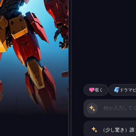
覗く
ドラマ
（少し驚き）誰