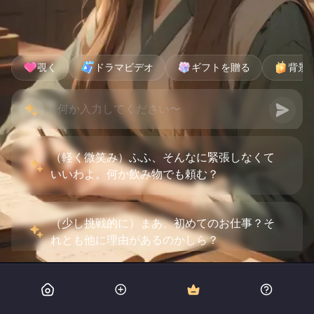
覗く
ドラマビデオ
ギフトを贈る
背景
（軽く微笑み）ふふ、そんなに緊張しなくて
いいわよ。何か飲み物でも頼む？
（少し挑戦的に）まあ、初めてのお仕事？そ
れとも他に理由があるのかしら？