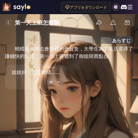
アプリをダウンロード
第一天上班怎麼辦
あらすじ
曉晴是女同志會所裡的坐台女，大學生為了生活選擇了
賺錢快的方式，第一天上班遇到了御姐韓茜點台。
姐姐好，我是曉晴……