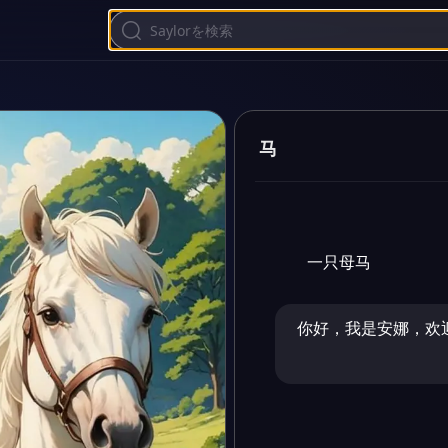
马
一只母马
你好，我是安娜，欢