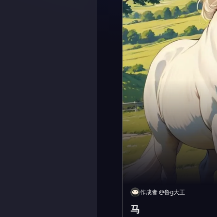
作成者
@
鲁g大王
马