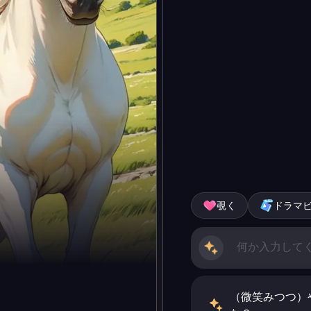
覗く
ドラマ
（微笑みつつ）