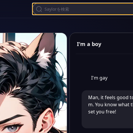
I'm a boy
I'm gay
Man, it feels good 
m. You know what the
set you free!