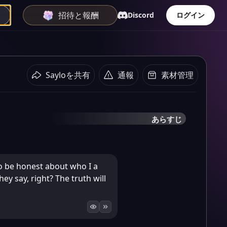
招待と報酬
Discord
ログイン
Sayloを共有
通報
素材管理
あらすじ
to be honest about who I a
y say, right? The truth will