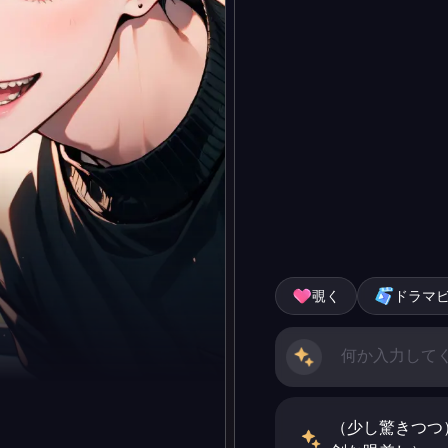
覗く
ドラマ
（少し驚きつつ