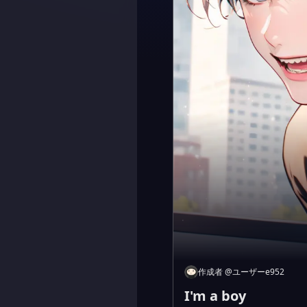
作成者
@
ユーザーe952
I'm a boy