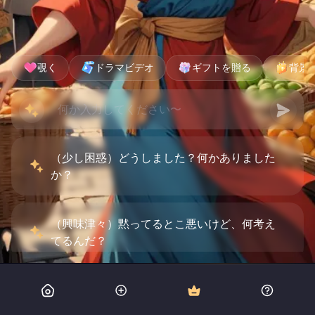
覗く
ドラマビデオ
ギフトを贈る
背景
（少し困惑）どうしました？何かありました
か？
（興味津々）黙ってるとこ悪いけど、何考え
てるんだ？