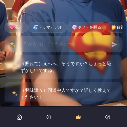
覗く
ドラマビデオ
ギフトを贈る
背景
（照れて）えへへ、そうですか？ちょっと恥
ずかしいですね。
（興味津々）同道中人ですか？詳しく教えて
ください！