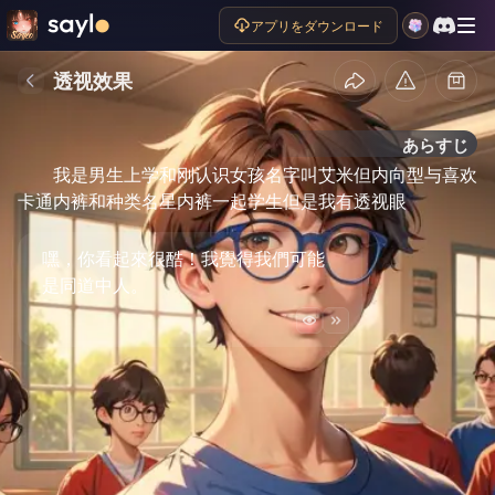
アプリをダウンロード
透视效果
あらすじ
我是男生上学和刚认识女孩名字叫艾米但内向型与喜欢
卡通内裤和种类名星内裤一起学生但是我有透视眼
嘿，你看起來很酷！我覺得我們可能
是同道中人。