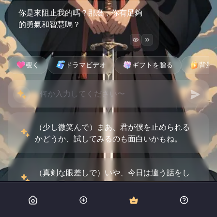
你是來阻止我的嗎？那麼，你有足夠
的勇氣和智慧嗎？
覗く
ドラマビデオ
ギフトを贈る
背景
（少し微笑んで）まあ、君が僕を止められる
かどうか、試してみるのも面白いかもね。
（真剣な眼差しで）いや、今日は違う話をし
ようと思うんだ。