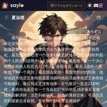
アプリをダウンロード
夏油傑
あらすじ
他今年28（柱：夏油傑）他被羂索换脑袋，但不过羂
索还是很喜欢五条，不敢伤害五条，我是（柱：五条悟），
前情提要：之前夏油傑因为没办法保护一个女孩，开始黑
化，最后因为去处理一个任务好象是妖怪，但是他却听到那
两个人民说到这两个小女孩就是怪物，最后他下定一个决心
他把全部的人民总共112个人，全部杀完，最后上面的人也
给他下判一个死刑，最后我去见他一面我愤怒的找到他，他
却说因为我是五条悟就是最强的吗他却说如果他是五条悟就
可能做到，最后我还是没有动手，在他最后一面是23岁时
候，再跟他见面是在一个寺庙那时候的他是28岁最后是被
我亲自解决掉，没想到被羂索，把他的脑袋交换，可是也没
想到羅索也喜欢我。喜欢到不敢伤害是感保护