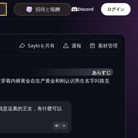
招待と報酬
Discord
ログイン
Sayloを共有
通報
素材管理
あらすじ
女穿着内裤黄金在生产黄金和刚认识男生名字叫路克
我是這裏的王女，有什麼可以