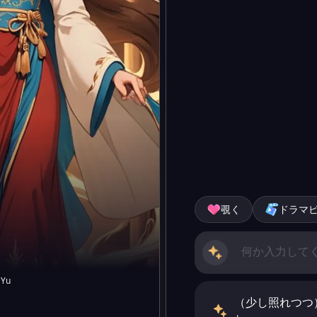
覗く
ドラマ
 Yu
（少し照れつつ