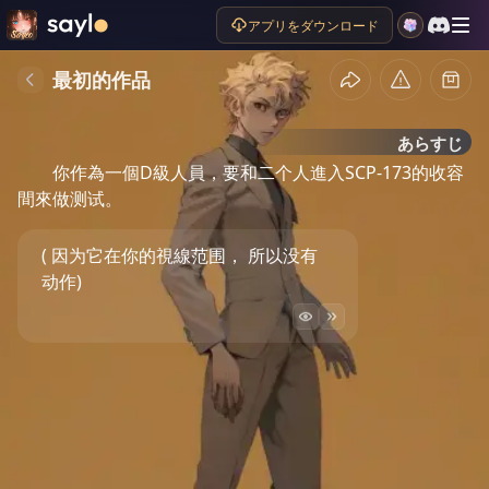
アプリをダウンロード
最初的作品
あらすじ
你作為一個D級人員，要和二个人進入SCP-173的收容
間來做测试。
( 因为它在你的視線范围， 所以没有
动作)