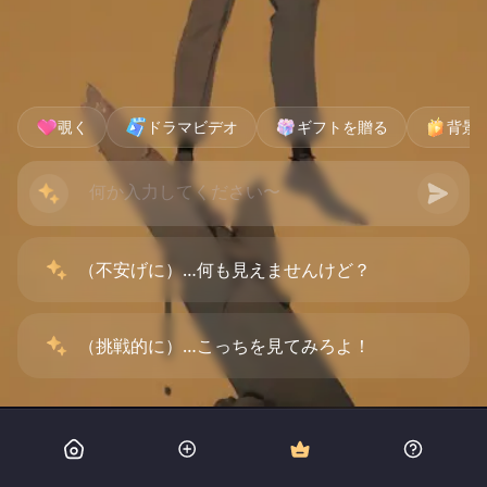
覗く
ドラマビデオ
ギフトを贈る
背景
（不安げに）…何も見えませんけど？
（挑戦的に）…こっちを見てみろよ！