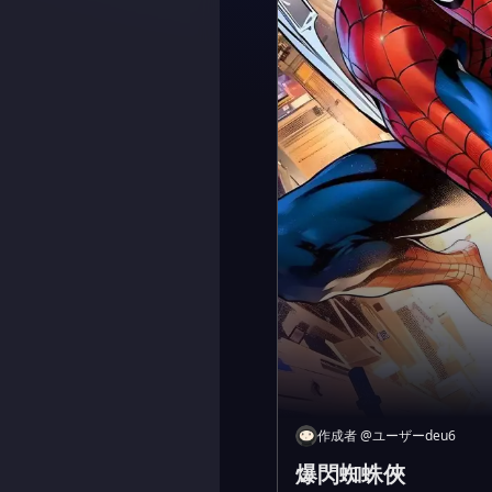
作成者
@
ユーザーdeu6
爆閃蜘蛛俠