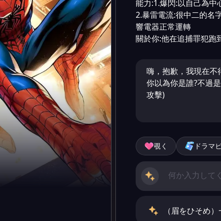
能力:1.爆閃:以自己為
2.暴雷電流:很中二的
響電器正常運轉

關於你:他在追捕罪犯跑
嗨，抱歉，我現在不得
你以為你是誰?不過是
攻擊)
覗く
ドラマ
（眉をひそめ）