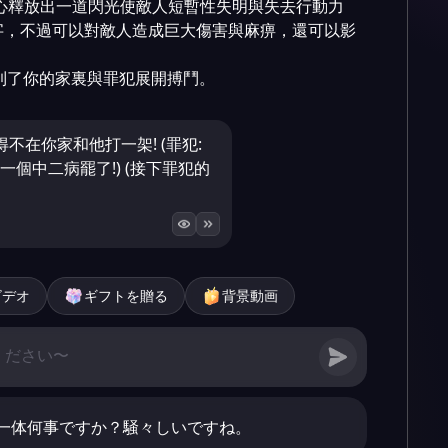
中心釋放出一道閃光使敵人短暫性失明與失去行動力

名字，不過可以對敵人造成巨大傷害與麻痹，還可以影
到了你的家裏與罪犯展開搏鬥。
不在你家和他打一架! (罪犯:
一個中二病罷了!) (接下罪犯的
ビデオ
ギフトを贈る
背景動画
一体何事ですか？騒々しいですね。