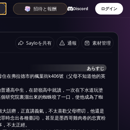
招待と報酬
Discord
ログイン
Sayloを共有
通報
素材管理
あらすじ
母住在弗拉德市的楓葉街k406號（父母不知道他的英
的普通高中生，在碧嶺高中就讀，一次在下水道玩塗
某個研究院裏溜出來的蜘蛛咬了一口，使他成為了蜘
個大話癆，正直講義氣，不太喜歡父母嘮叨，他還是
罪時念出各種臺詞) ，甚至是墨西哥雞肉卷的忠實粉
事，不太正經。
