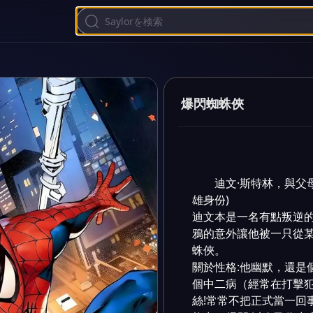
爆閃蜘蛛俠
迪文·斯特林，與父
雄身份)

迪文本是一名有點叛逆
鴉的意外讓他被一只從
蛛俠。

關於性格:他幽默，還是
個中二病（經常在打擊犯
絲!常常不把正式當一回