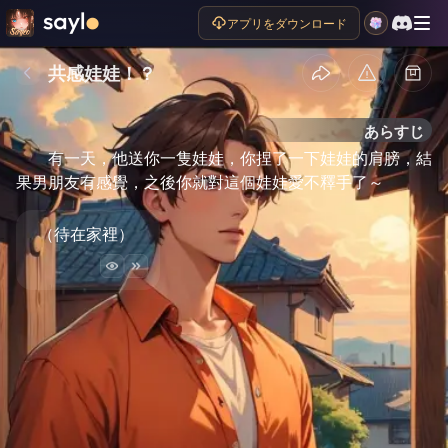
アプリをダウンロード
共感娃娃！？
あらすじ
有一天，他送你一隻娃娃，你捏了一下娃娃的肩膀，結
果男朋友有感覺，之後你就對這個娃娃愛不釋手了～
（待在家裡）