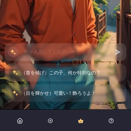
（首を傾げ）この子、何か特別なの？
（目を輝かせ）可愛い！飾ろうよ！