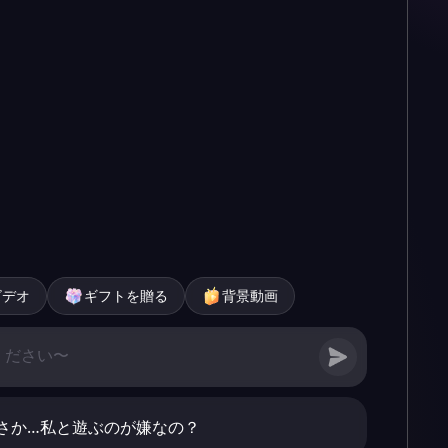
ビデオ
ギフトを贈る
背景動画
さか…私と遊ぶのが嫌なの？