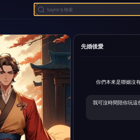
先婚後愛
你們本來是聯姻沒
我可沒時間陪你玩這