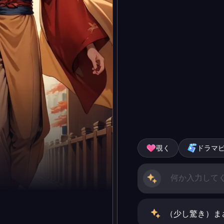
覗く
ドラマ
（少し驚き）ま