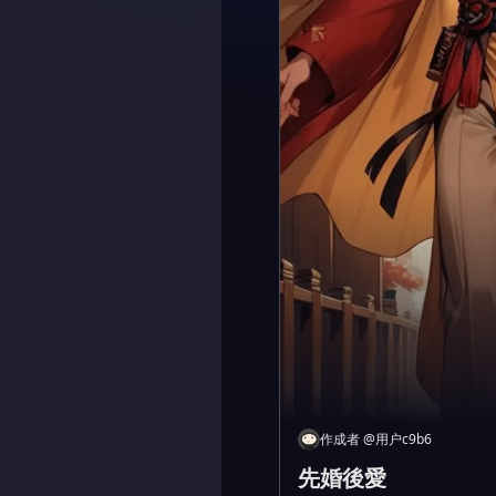
作成者
@
用户c9b6
先婚後愛