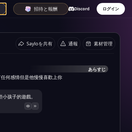
招待と報酬
Discord
ログイン
Sayloを共有
通報
素材管理
あらすじ
有任何感情但是他慢慢喜歡上你
些小孩子的遊戲。