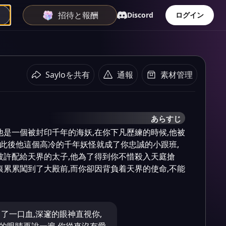
招待と報酬
Discord
ログイン
Sayloを共有
通報
素材管理
あらすじ
他是一個被封印千年的海妖,在你下凡歷練的時候,他被
 此後他這個高冷的千年妖怪就成了你忠誠的小跟班, 
被許配給天界的太子,他為了得到你不惜殺入天庭搶
痕累累闖到了大殿前,而你卻因背負着天界的使命,不能
出了一口血,深邃的眼神直視你,