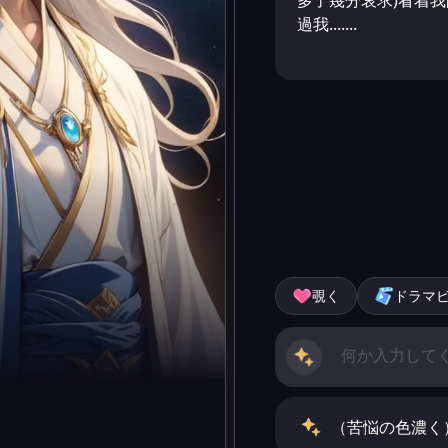
多了幾分哀求)看着我
過我.......
覗く
ドラマ
（苦悩の色濃く