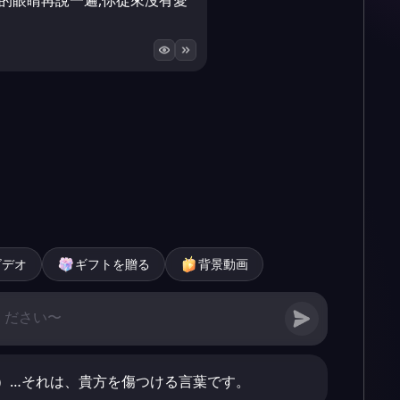
的眼睛再說一遍,你從來沒有愛
ビデオ
ギフトを贈る
背景動画
）…それは、貴方を傷つける言葉です。