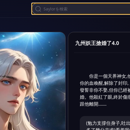
九州妖王搶婚了4.0
你是一個天界神女,
你的血喚醒,解除了封印,
發誓非你不娶,但你已經
婚。他殺紅了眼,終於傷
跟他離開.......
(勉力支撐住身子,吐