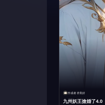
作成者
@
美好
九州妖王搶婚了4.0