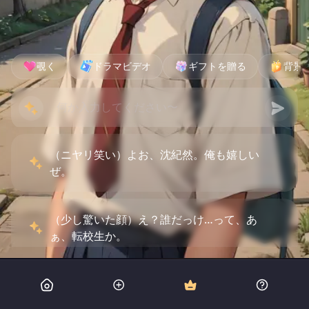
覗く
ドラマビデオ
ギフトを贈る
背景
（ニヤリ笑い）よお、沈紀然。俺も嬉しい
ぜ。
（少し驚いた顔）え？誰だっけ…って、あ
ぁ、転校生か。