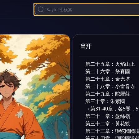
第十八章：車遲國近郊

第十九章：車遲國國都

第二十章：通天河

（第21-30章，各5關，
第二十一章：金兜山

第二十二章：西梁國

出汗
第二十三章：真假美猴王
第二十四章：火焰山下

第二十五章：火焰山上

第二十六章：祭賽國

第二十七章：金光塔

第二十八章：小雷音寺

第二十九章：陀羅莊

第三十章：朱紫國

（第31-40章，各5關，
第三十一章：盤絲嶺

第三十二章：黃花觀

第三十三章：獅駝國國境
第三十四章：獅駝國近郊