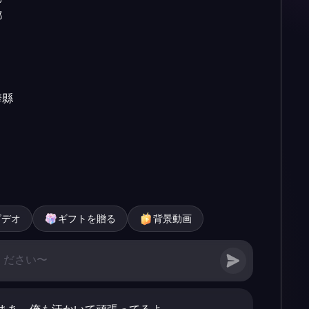


縣

ビデオ
ギフトを贈る
背景動画