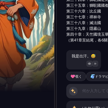
第三十五章：獅駝國國都
第三十六章：比丘國

第三十七章：禪林寺

第三十八章：滅法國

第三十九章：隱霧山

第四十章：天竺國境玉華
（第41章至結尾，各6關
我是出汗。😅
覗く
ドラマ