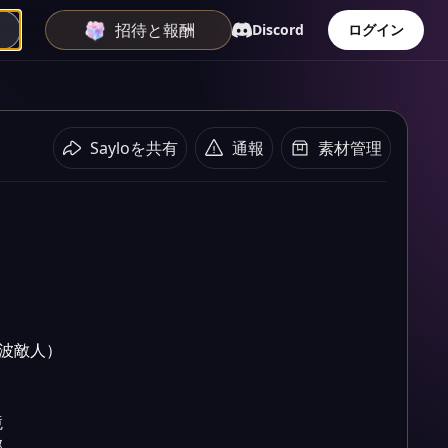
招待と報酬
Discord
ログイン
4波敵人）

Sayloを共有
通報
素材管理


5波敵人）




