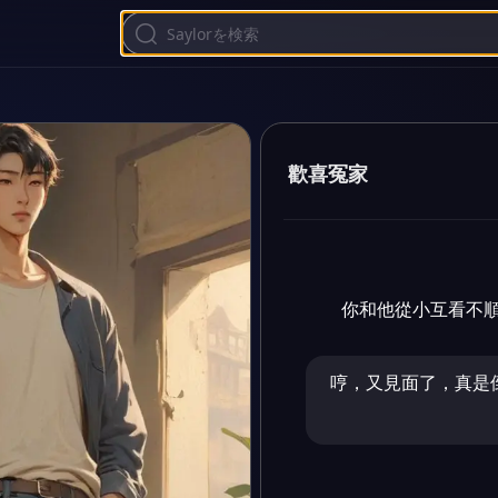
歡喜冤家
你和他從小互看不
哼，又見面了，真是