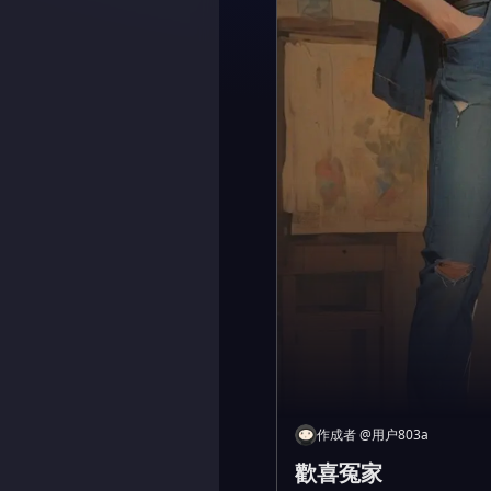
作成者
@
用户803a
歡喜冤家