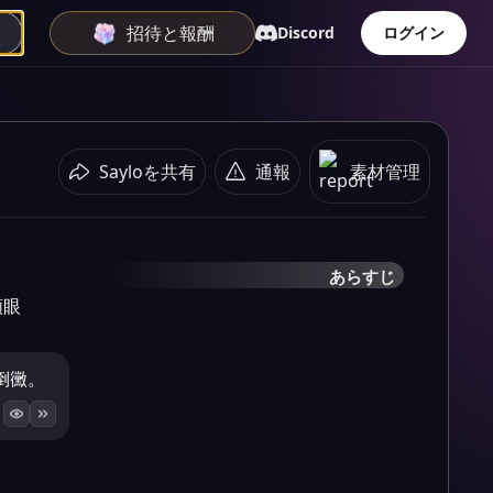
招待と報酬
Discord
ログイン
Sayloを共有
通報
素材管理
あらすじ
順眼
倒黴。