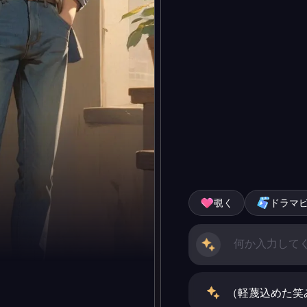
覗く
ドラマ
（軽蔑込めた笑