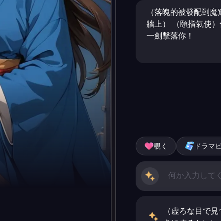
（落魄的被發配到魔
牆上） （頤指氣使
一劍擊落你！
覗く
ドラマ
（虚ろな目で見