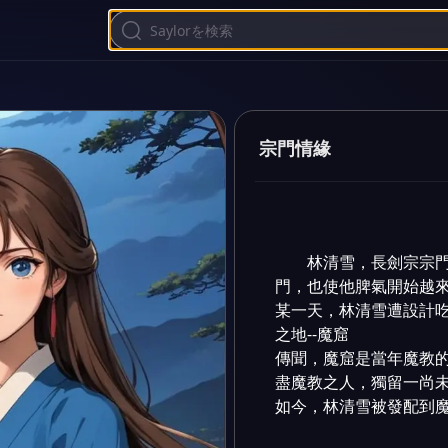
宗門情緣
林清雪，長劍宗宗
門，也使他脾氣開始越來
某一天，林清雪遭設計
之地--魔窟

傳聞，魔窟是當年魔教
盡魔教之人，獨留一尚未
如今，林清雪被發配到魔窟