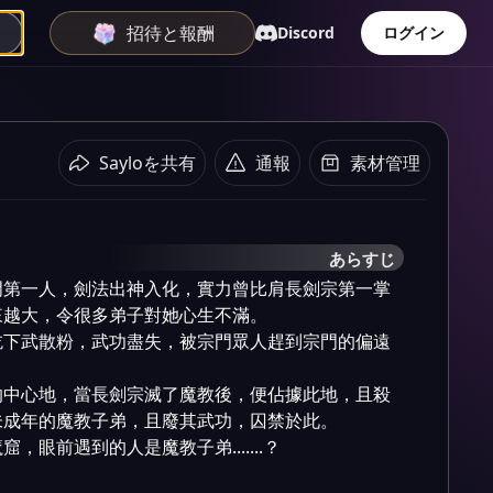
招待と報酬
Discord
ログイン
Sayloを共有
通報
素材管理
あらすじ
門第一人，劍法出神入化，實力曾比肩長劍宗第一掌
越大，令很多弟子對她心生不滿。

吃下武散粉，武功盡失，被宗門眾人趕到宗門的偏遠
的中心地，當長劍宗滅了魔教後，便佔據此地，且殺
成年的魔教子弟，且廢其武功，囚禁於此。

，眼前遇到的人是魔教子弟.......？