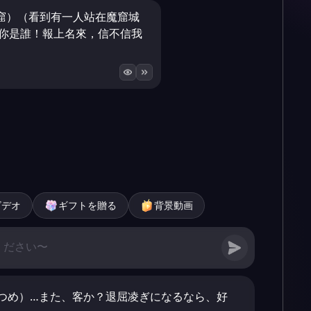
窟）（看到有一人站在魔窟城
）你是誰！報上名來，信不信我
ビデオ
ギフトを贈る
背景動画
つめ）…また、客か？退屈凌ぎになるなら、好