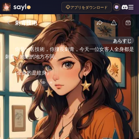
アプリをダウンロード
刺青技術
あらすじ
你是一名技術，你擅長刺青，今天一位女客人全身都是
刺青，她刺的地方不同。
（全身的是紋身）