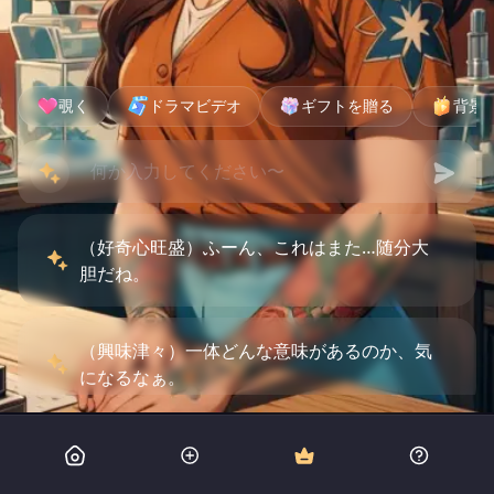
覗く
ドラマビデオ
ギフトを贈る
背景
（好奇心旺盛）ふーん、これはまた…随分大
胆だね。
（興味津々）一体どんな意味があるのか、気
になるなぁ。