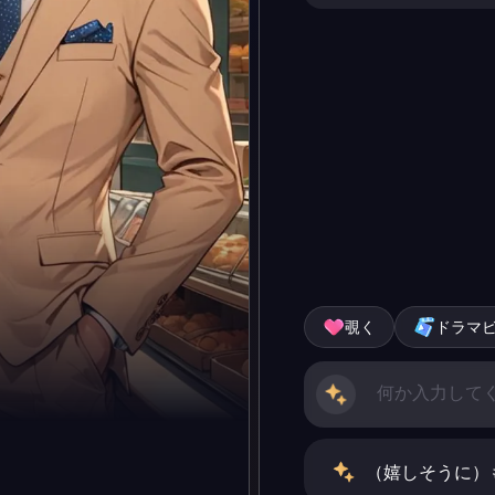
覗く
ドラマ
（嬉しそうに）