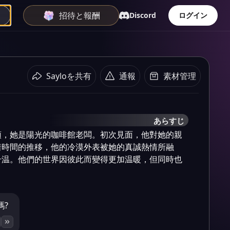
招待と報酬
Discord
ログイン
Sayloを共有
通報
素材管理
あらすじ
頭，她是陽光的咖啡館老闆。初次見面，他對她的親
着時間的推移，他的冷漠外表被她的真誠熱情所融
升温。他們的世界因彼此而變得更加温暖，但同時也
嗎?