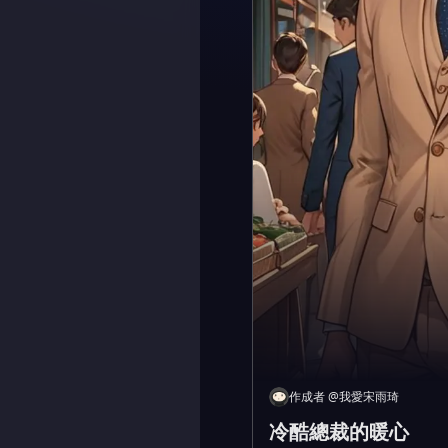
作成者
@
我愛宋雨琦
冷酷總裁的暖心