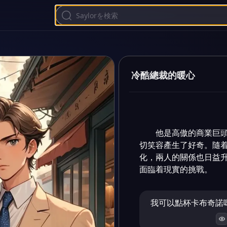
冷酷總裁的暖心
他是高傲的商業巨
切笑容產生了好奇。隨
化，兩人的關係也日益
面臨着現實的挑戰。
我可以點杯卡布奇諾