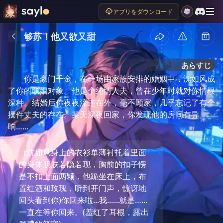
アプリをダウンロード
够苏！他又欲又甜
あらすじ
你是豪门千金，在一场由家族安排的婚姻中，沈如风成
了你的联姻对象。他是个纯情人夫，曾在少年时就对你情根
深种。结婚后你夜夜流连在外，毫不顾家，几乎忘记了有个
摆件丈夫的存在。某天深夜回家，你发现他的房间有异
响……
（沈如风身上的衣衫单薄衬托着里面
的身体肌肤若隐若现，胸前的扣子愣
是不扣上面两颗，他跪坐在床上，布
置红酒和玫瑰，听到开门声，惊讶地
回头看到你)你回来啦...我......就是……
一直在等你回来。(羞红了耳根，露出