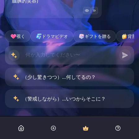
腼腆的笑容)
覗く
ドラマビデオ
ギフトを贈る
背景
（少し驚きつつ）…何してるの？
（警戒しながら）…いつからそこに？