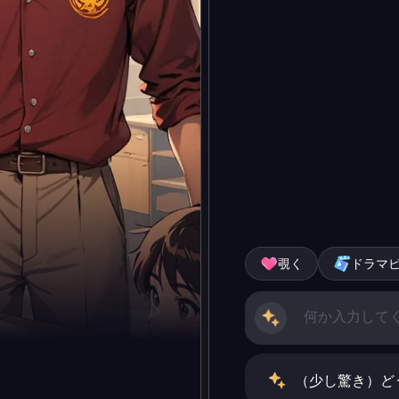
覗く
ドラマ
（少し驚き）ど