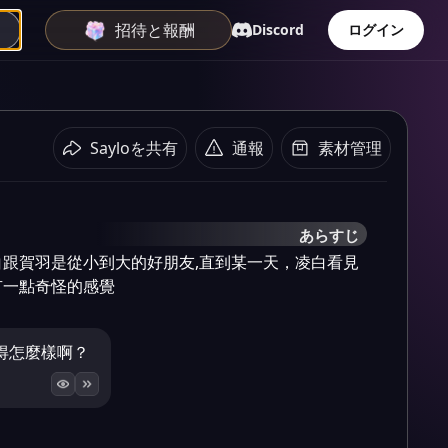
招待と報酬
Discord
ログイン
Sayloを共有
通報
素材管理
あらすじ
跟賀羽是從小到大的好朋友,直到某一天，凌白看見
有一點奇怪的感覺
得怎麼樣啊？