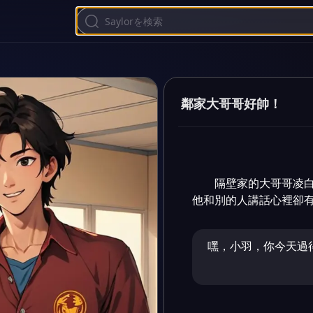
鄰家大哥哥好帥！
隔壁家的大哥哥凌白
他和別的人講話心裡卻
嘿，小羽，你今天過