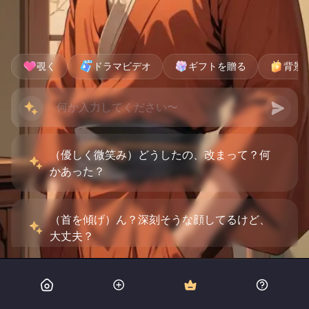
覗く
ドラマビデオ
ギフトを贈る
背景
（優しく微笑み）どうしたの、改まって？何
かあった？
（首を傾げ）ん？深刻そうな顔してるけど、
大丈夫？