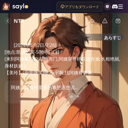
アプリをダウンロード
NTR
あらすじ
[2024年5月2日/7:26]

[地点:凯越公寓-508号门口]

(来到阿姨家门口,敲响房门,阿姨穿着桃花连衣裙,长相艳丽,
身材妖娆.)

【美玲】(面带微笑)呀,小宇啊,找阿姨有事嘛。
阿姨，我有件重要的事想跟您说…